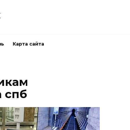
к
зь
Карта сайта
икам
 спб