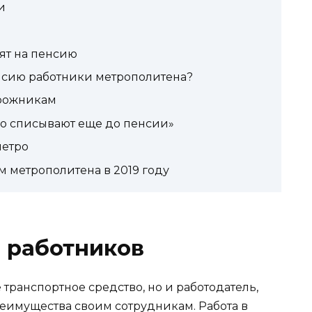
и
ят на пенсию
пенсию работники метрополитена?
рожникам
ро списывают еще до пенсии»
метро
м метрополитена в 2019 году
 работников
 транспортное средство, но и работодатель,
еимущества своим сотрудникам. Работа в