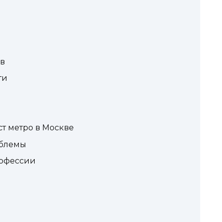
ов
ти
т метро в Москве
облемы
рофессии