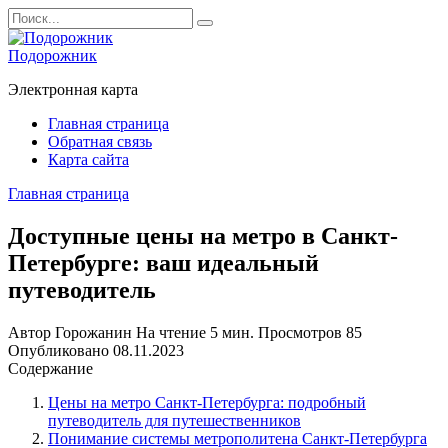
Перейти
Search
к
for:
содержанию
Подорожник
Электронная карта
Главная страница
Обратная связь
Карта сайта
Главная страница
Доступные цены на метро в Санкт-
Петербурге: ваш идеальный
путеводитель
Автор
Горожанин
На чтение
5 мин.
Просмотров
85
Опубликовано
08.11.2023
Содержание
Цены на метро Санкт-Петербурга: подробный
путеводитель для путешественников
Понимание системы метрополитена Санкт-Петербурга