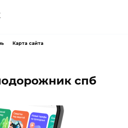
к
зь
Карта сайта
подорожник спб