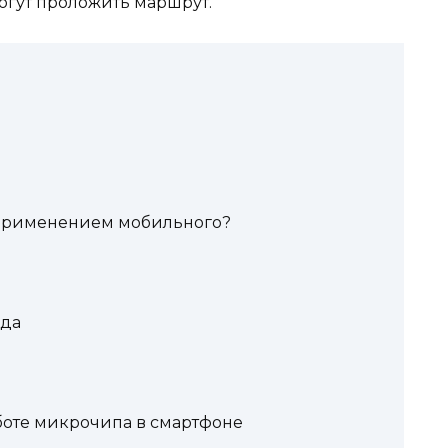
огут проложить маршрут.
 применением мобильного?
зда
аботе микрочипа в смартфоне