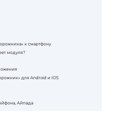
орожника» к смартфону
еет модуля?
ложения
ожник» для Android и IOS
Айфона, Айпада