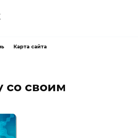
к
зь
Карта сайта
у со своим